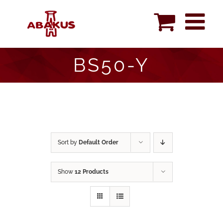
Skip
to
content
BS50-Y
Sort by
Default Order
Show
12 Products