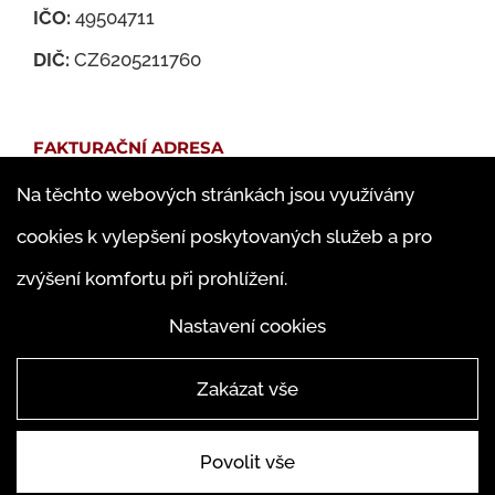
IČO:
49504711
DIČ:
CZ6205211760
FAKTURAČNÍ ADRESA
Na těchto webových stránkách jsou využívány
Martin Jedlička
cookies k vylepšení poskytovaných služeb a pro
Famfulíkova 1143/13
zvýšení komfortu při prohlížení.
182 00 Praha 8 – Kobylisy
Nastavení cookies
Zakázat vše
Povolit vše
© ABAKUS Martin Jedlička 2019 |
4WORKS Solutions