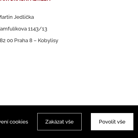
artin Jedlička
amfulíkova 1143/13
82 00 Praha 8 – Kobylisy
ení cookies
Zakázat vše
Povolit vše