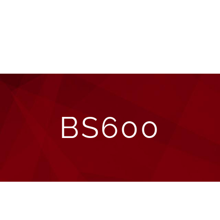
E-shop
Bazar
P
BS600