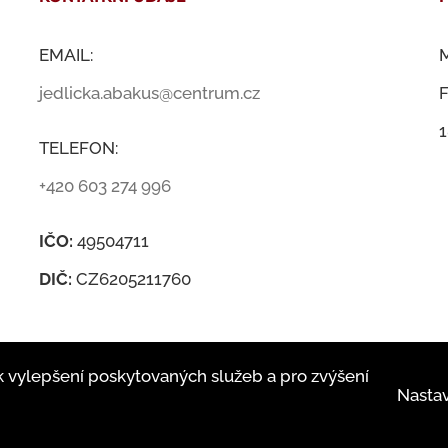
EMAIL:
M
jedlicka.abakus@centrum.cz
F
1
TELEFON:
+420 603 274 996
IČO:
49504711
DIČ:
CZ6205211760
k vylepšení poskytovaných služeb a pro zvýšení
Nastav
© ABAKUS Martin Jedlička 2019 |
4WORKS Solutions