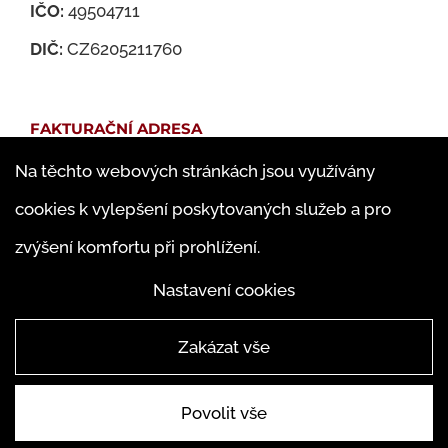
IČO:
49504711
DIČ:
CZ6205211760
FAKTURAČNÍ ADRESA
Na těchto webových stránkách jsou využívány
Martin Jedlička
cookies k vylepšení poskytovaných služeb a pro
Famfulíkova 1143/13
zvýšení komfortu při prohlížení.
182 00 Praha 8 – Kobylisy
Nastavení cookies
Zakázat vše
Povolit vše
© ABAKUS Martin Jedlička 2019 |
4WORKS Solutions