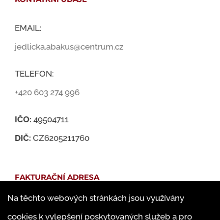
EMAIL:
jedlicka.abakus@centrum.cz
TELEFON:
+420 603 274 996
IČO:
49504711
DIČ:
CZ6205211760
FAKTURAČNÍ ADRESA
Na těchto webových stránkách jsou využívány
Martin Jedlička
cookies k vylepšení poskytovaných služeb a pro