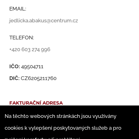
EMAIL:
jedlicka.abakus@centrum.cz
TELEFON:
+420 603 274 996
IČO:
49504711
DIČ:
CZ6205211760
FAKTURAČNÍ ADRESA
Na těchto webových stránkách jsou využívány
Martin Jedlička
cookies k vylepšení poskytovaných služeb a pro
Famfulíkova 1143/13