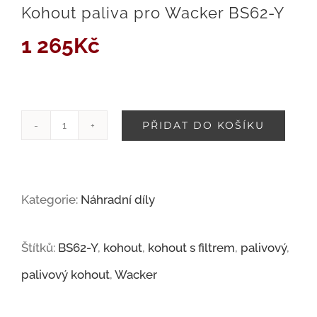
Kohout paliva pro Wacker BS62-Y
1 265
Kč
PŘIDAT DO KOŠÍKU
Kohout
paliva
pro
Kategorie:
Náhradní díly
Wacker
BS62-
Štítků:
BS62-Y
,
kohout
,
kohout s filtrem
,
palivový
,
Y
palivový kohout
,
Wacker
množství