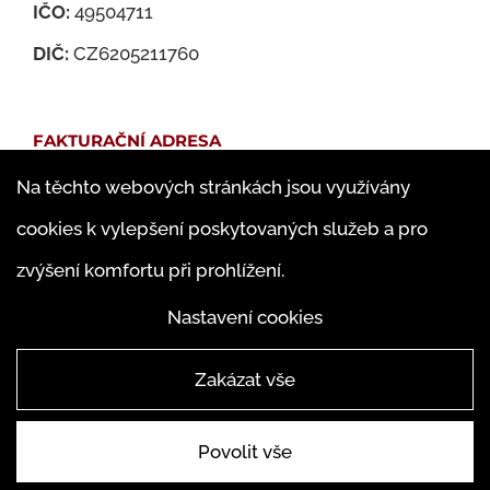
IČO:
49504711
DIČ:
CZ6205211760
FAKTURAČNÍ ADRESA
Na těchto webových stránkách jsou využívány
Martin Jedlička
cookies k vylepšení poskytovaných služeb a pro
Famfulíkova 1143/13
zvýšení komfortu při prohlížení.
182 00 Praha 8 – Kobylisy
Nastavení cookies
Zakázat vše
Povolit vše
© ABAKUS Martin Jedlička 2019 |
4WORKS Solutions