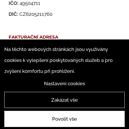
IČO:
49504711
DIČ:
CZ6205211760
FAKTURAČNÍ ADRESA
Na těchto webových stránkách jsou využívány
Martin Jedlička
cookies k vylepšení poskytovaných služeb a pro
Famfulíkova 1143/13
zvýšení komfortu při prohlížení.
182 00 Praha 8 – Kobylisy
Nastavení cookies
Zakázat vše
Povolit vše
© ABAKUS Martin Jedlička 2019 |
4WORKS Solutions