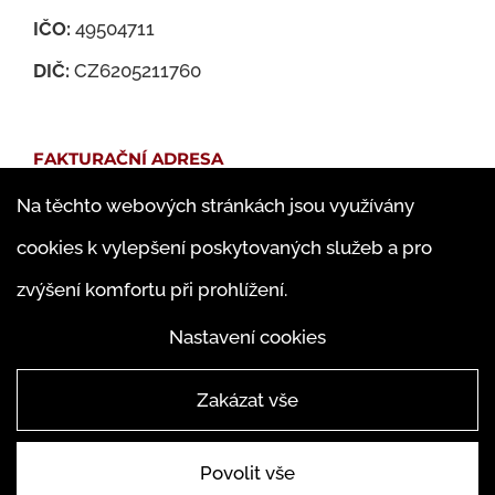
IČO:
49504711
DIČ:
CZ6205211760
FAKTURAČNÍ ADRESA
Na těchto webových stránkách jsou využívány
Martin Jedlička
cookies k vylepšení poskytovaných služeb a pro
Famfulíkova 1143/13
zvýšení komfortu při prohlížení.
182 00 Praha 8 – Kobylisy
Nastavení cookies
Zakázat vše
Povolit vše
© ABAKUS Martin Jedlička 2019 |
4WORKS Solutions