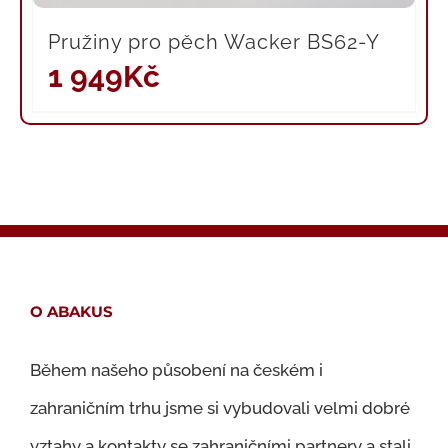
Pružiny pro pěch Wacker BS62-Y
1 949
Kč
O ABAKUS
Během našeho působení na českém i
zahraničním trhu jsme si vybudovali velmi dobré
vztahy a kontakty se zahraničními partnery a stali