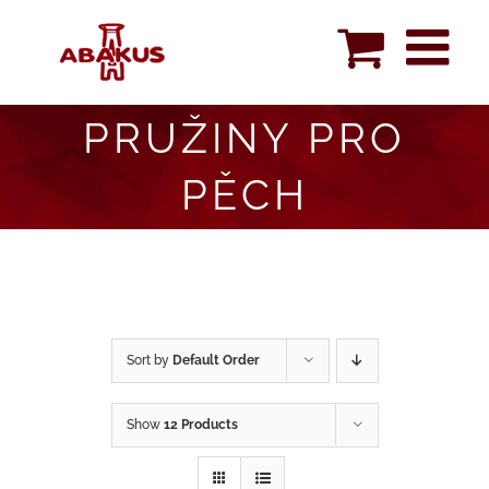
Skip
to
content
PRUŽINY PRO
PĚCH
Sort by
Default Order
Show
12 Products