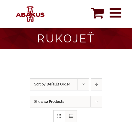
Skip
to
content
RUKOJEŤ
Sort by
Default Order
Show
12 Products