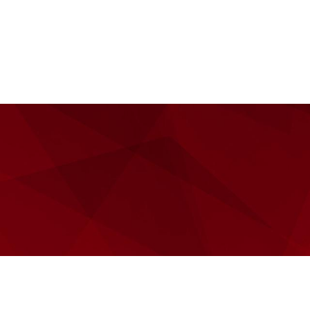
Skip
to
Domů
O nás
Nástavce
content