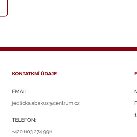
KONTATKNÍ ÚDAJE
EMAIL:
M
jedlicka.abakus@centrum.cz
F
1
TELEFON:
+420 603 274 996