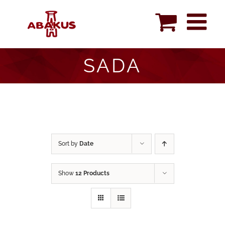
Skip
to
content
SADA
Sort by
Date
Show
12 Products