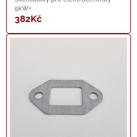
5kW+
382
Kč