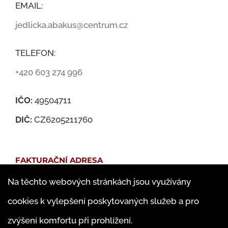
EMAIL:
jedlicka.abakus@centrum.cz
TELEFON:
+420 603 274 996
IČO:
49504711
DIČ:
CZ6205211760
FAKTURAČNÍ ADRESA
Na těchto webových stránkách jsou využívány
Martin Jedlička
cookies k vylepšení poskytovaných služeb a pro
Famfulíkova 1143/13
zvýšení komfortu při prohlížení.