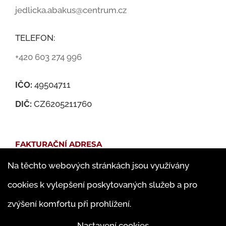
jedlicka.abakus@centrum.cz
TELEFON:
+420 603 274 996
IČO:
49504711
DIČ:
CZ6205211760
FAKTURAČNÍ ADRESA
Na těchto webových stránkách jsou využívány
Martin Jedlička
cookies k vylepšení poskytovaných služeb a pro
Famfulíkova 1143/13
zvýšení komfortu při prohlížení.
182 00 Praha 8 – Kobylisy
Nastavení cookies