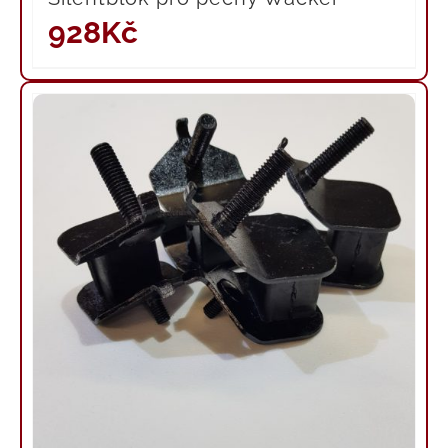
928
Kč