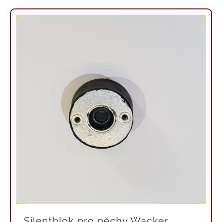
Silentblok pro pěchy Wacker